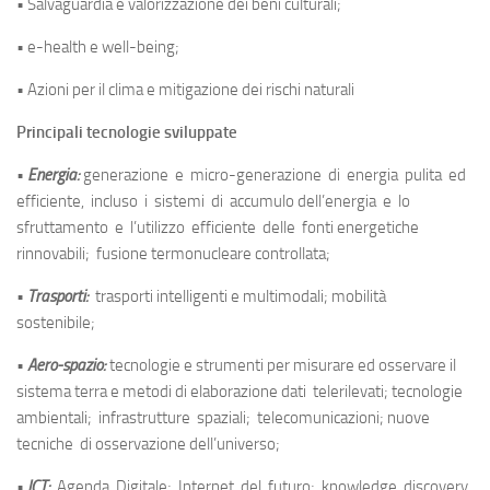
• Salvaguardia e valorizzazione dei beni culturali;
• e-health e well-being;
• Azioni per il clima e mitigazione dei rischi naturali
Principali tecnologie sviluppate
•
Energia:
generazione e micro-generazione di energia pulita ed
efficiente, incluso i sistemi di accumulo dell’energia e lo
sfruttamento e l’utilizzo efficiente delle fonti energetiche
rinnovabili; fusione termonucleare controllata;
•
Trasporti:
trasporti intelligenti e multimodali; mobilità
sostenibile;
•
Aero-spazio:
tecnologie e strumenti per misurare ed osservare il
sistema terra e metodi di elaborazione dati telerilevati; tecnologie
ambientali; infrastrutture spaziali; telecomunicazioni; nuove
tecniche di osservazione dell’universo;
•
ICT:
Agenda Digitale; Internet del futuro; knowledge discovery