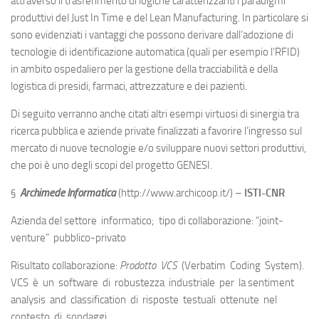
attraverso il trasferimento di logiche caratterizzanti i paradigmi
produttivi del Just In Time e del Lean Manufacturing. In particolare si
sono evidenziati i vantaggi che possono derivare dall’adozione di
tecnologie di identificazione automatica (quali per esempio l’RFID)
in ambito ospedaliero per la gestione della tracciabilità e della
logistica di presidi, farmaci, attrezzature e dei pazienti.
Di seguito verranno anche citati altri esempi virtuosi di sinergia tra
ricerca pubblica e aziende private finalizzati a favorire l’ingresso sul
mercato di nuove tecnologie e/o sviluppare nuovi settori produttivi,
che poi è uno degli scopi del progetto GENESI.
§
Archimede Informatica
(http://www.archicoop.it/) –
ISTI-CNR
Azienda del settore informatico; tipo di collaborazione: “joint-
venture” pubblico-privato
Risultato collaborazione:
Prodotto VCS
(Verbatim Coding System).
VCS è un software di robustezza industriale per la sentiment
analysis and classification di risposte testuali ottenute nel
contesto di sondaggi.