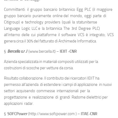
Committenti: il gruppo bancario britannico Egg PLC (il maggiore
gruppo bancario puramente online del mondo, oggi parte di
Citigroup) e technology providers (quali la statunitense
Language Logic LLC e la britannica The 3rd Degree PLC)
all’interno delle cui piattaforme il software VCS è integrato; VCS
genera circa il 30% del fatturato di Archimede Informatica.
§
Bercella s.r .l
(www.bercella.it) –
IEIIT -CNR
Azienda specializzata in materiali compositi utilizzati per la
costruzioni di scocche per vetture da corsa.
Risultato collaborazione: Il contributo dei ricercatori IEIIT ha
permesso all’azienda di estendere i campi di applicazione in nuovi
settori acquisendo commesse internazionali per la
progettazione e realizzazione di grandi Radome dielettrici per
applicazioni radar.
§
SOFCPower
(http://www.sofcpower.com ) –
ITAE-CNR