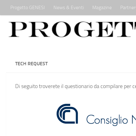
Progetto GENESI
News & Eventi
Magazine
Partner
Salta al contenuto
TECH REQUEST
Di seguito troverete il questionario da compilare per ce